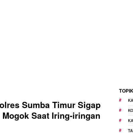
TOPI
KA
Polres Sumba Timur Sigap
K
 Mogok Saat Iring-iringan
K
TA