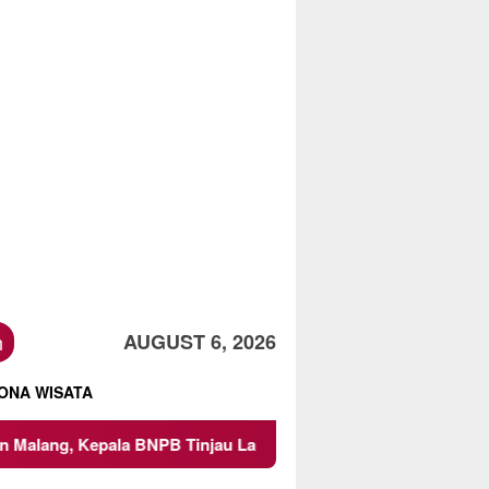
h
AUGUST 6, 2026
ONA WISATA
 Tinjau Langsung Lokasi
Proyek Irigasi di Sumberpucun