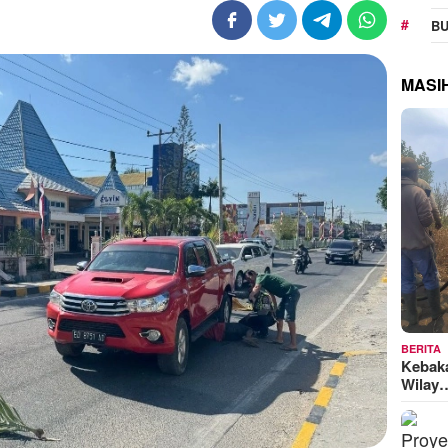
BU
MASI
BERITA
Kebak
Wilay