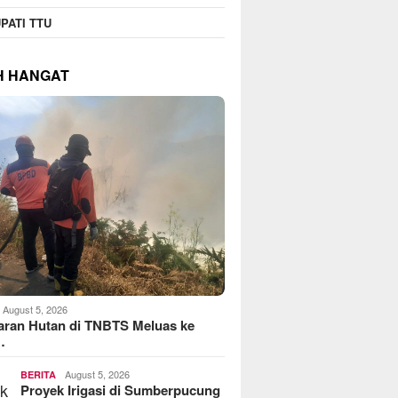
PATI TTU
H HANGAT
August 5, 2026
aran Hutan di TNBTS Meluas ke
…
August 5, 2026
BERITA
Proyek Irigasi di Sumberpucung