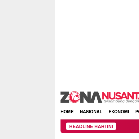
Skip
to
content
HOME
NASIONAL
EKONOMI
P
HEADLINE HARI INI
Kebakaran Huta