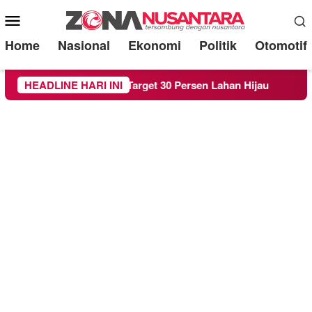
Mobile
Menu
Home
Nasional
Ekonomi
Politik
Otomotif
da RTH demi Target 30 Persen Lahan Hijau
HEADLINE HARI INI
Beredar S