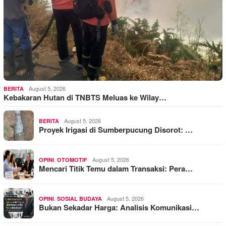
August 5, 2026
BERITA
Kebakaran Hutan di TNBTS Meluas ke Wilay…
August 5, 2026
BERITA
Proyek Irigasi di Sumberpucung Disorot: …
,
August 5, 2026
OPINI
OTOMOTIF
Mencari Titik Temu dalam Transaksi: Pera…
,
August 5, 2026
OPINI
SOSIAL BUDAYA
Bukan Sekadar Harga: Analisis Komunikasi…