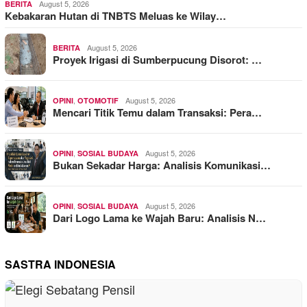
August 5, 2026
BERITA
Kebakaran Hutan di TNBTS Meluas ke Wilay…
August 5, 2026
BERITA
Proyek Irigasi di Sumberpucung Disorot: …
,
August 5, 2026
OPINI
OTOMOTIF
Mencari Titik Temu dalam Transaksi: Pera…
,
August 5, 2026
OPINI
SOSIAL BUDAYA
Bukan Sekadar Harga: Analisis Komunikasi…
,
August 5, 2026
OPINI
SOSIAL BUDAYA
Dari Logo Lama ke Wajah Baru: Analisis N…
SASTRA INDONESIA