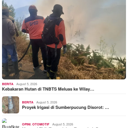
August 5, 2026
BERITA
Kebakaran Hutan di TNBTS Meluas ke Wilay…
August 5, 2026
BERITA
Proyek Irigasi di Sumberpucung Disorot: …
,
August 5, 2026
OPINI
OTOMOTIF