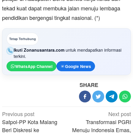
tekad kuat dapat membuka jalan menuju lembaga
pendidikan bergengsi tingkat nasional. (*)
Tetap Terhubung
Ikuti Zonanusantara.com
untuk mendapatkan informasi
terkini.
WhatsApp Channel
Google News
SHARE
Post
Previous post
Next post
navigation
Satpol-PP Kota Malang
Transformasi PGRI
Beri Diskresi ke
Menuju Indonesia Emas,