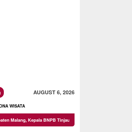
h
AUGUST 6, 2026
ONA WISATA
a BNPB Tinjau Langsung Lokasi
Proyek Irigasi di Sumbe