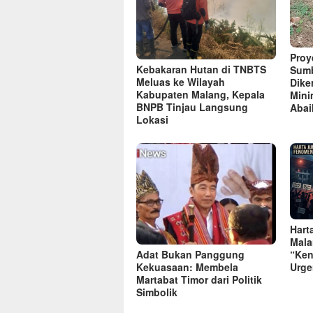
Proye
Kebakaran Hutan di TNBTS
Sumb
Meluas ke Wilayah
Dike
Kabupaten Malang, Kepala
Mini
BNPB Tinjau Langsung
Abai
Lokasi
Hart
Mala
“Ken
Adat Bukan Panggung
Urge
Kekuasaan: Membela
Martabat Timor dari Politik
Simbolik