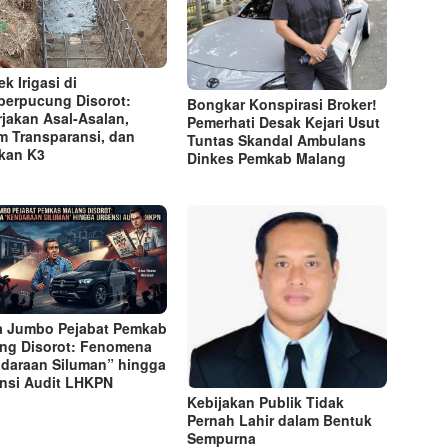
k Irigasi di
erpucung Disorot:
Bongkar Konspirasi Broker!
rjakan Asal-Asalan,
Pemerhati Desak Kejari Usut
m Transparansi, dan
Tuntas Skandal Ambulans
kan K3
Dinkes Pemkab Malang
a Jumbo Pejabat Pemkab
ng Disorot: Fenomena
daraan Siluman” hingga
nsi Audit LHKPN
Kebijakan Publik Tidak
Pernah Lahir dalam Bentuk
Sempurna