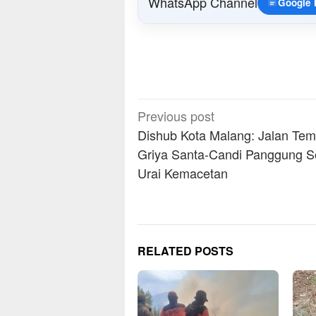
WhatsApp Channel
Google
Post
Previous post
navigation
Dishub Kota Malang: Jalan Te
Griya Santa-Candi Panggung S
Urai Kemacetan
RELATED POSTS