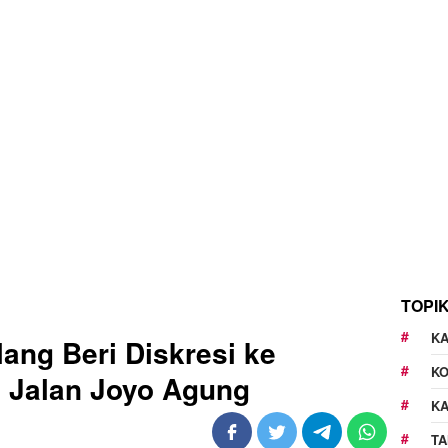
TOPI
KA
ang Beri Diskresi ke
K
i Jalan Joyo Agung
K
TA