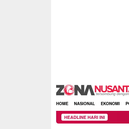
Skip
to
content
HOME
NASIONAL
EKONOMI
P
HEADLINE HARI INI
Kebakara