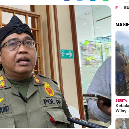
BU
MASI
BERITA
Kebak
Wilay