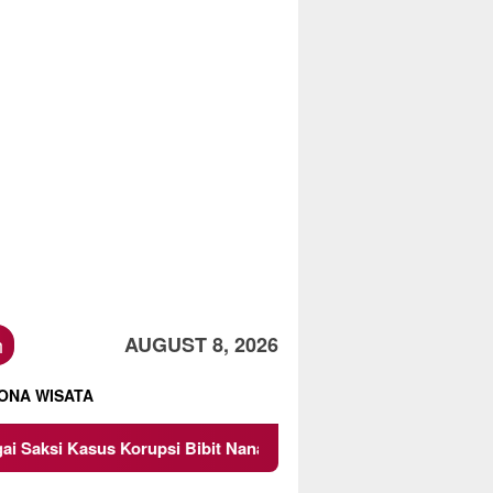
h
AUGUST 8, 2026
ONA WISATA
Korupsi Bibit Nanas Sulsel Rp 52,4 Miliar
Pemkot Malan