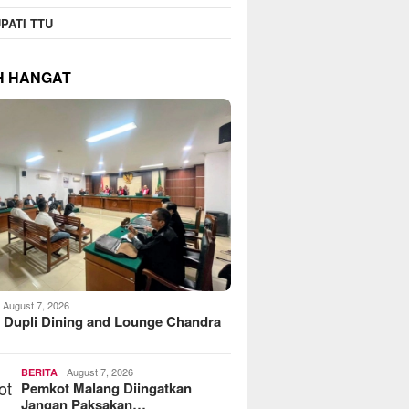
PATI TTU
H HANGAT
August 7, 2026
 Dupli Dining and Lounge Chandra
August 7, 2026
BERITA
Pemkot Malang Diingatkan
Jangan Paksakan…