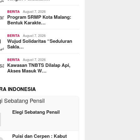
August 7, 2026
BERITA
Program SRMP Kota Malang:
Bentuk Karakte…
August 7, 2026
BERITA
Wujud Solidaritas “Seduluran
Sakla…
August 7, 2026
BERITA
Kawasan TNBTS Dilalap Api,
Akses Masuk W…
RA INDONESIA
1
Elegi Sebatang Pensil
Puisi dan Cerpen : Kabut