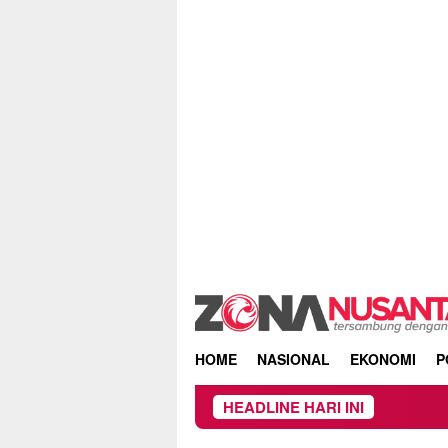
Skip
to
content
HOME
NASIONAL
EKONOMI
P
HEADLINE HARI INI
Owner D