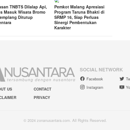
san TNBTS Dilalap Api,
Pemkot Malang Apresiasi
s Masuk Wisata Bromo
Program Taruna Bhakti di
Jemplang Ditutup
SRMP 16, Siap Perluas
ntara
Sinergi Pembentukan
Karakter
SOCIAL NETWORK
Facebook
Tw
Instagram
Yo
OUT US
CONTACT
CLAIMER
PRIVACY
© 2024 zonanusantara.com. All Rights Reserved.