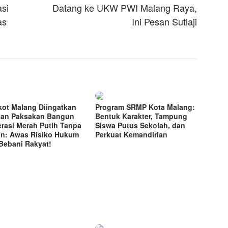
asi
Datang ke UKW PWI Malang Raya,
as
Ini Pesan Sutiaji
ot Malang Diingatkan
Program SRMP Kota Malang:
an Paksakan Bangun
Bentuk Karakter, Tampung
rasi Merah Putih Tanpa
Siswa Putus Sekolah, dan
n: Awas Risiko Hukum
Perkuat Kemandirian
Bebani Rakyat!