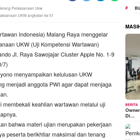
BU
laksanaan UKW angkatan ke 51
MASI
tawan Indonesia) Malang Raya menggelar
ksanaan UKW (Uji Kompetensi Wartawan)
ndo Jl. Raya Sawojajar Cluster Apple No. 1-9
/7)
ahyono menyampaikan kelulusan UKW
ng menjadi anggota PWI agar dapat menjaga
an.
 membekali keahlian wartawan melalui uji
BERITA
Owner
kapnya.
Di…
an bahwa materi ujian merupakan pekerjaan
a peserta berikhtiar maksimal dan tenang