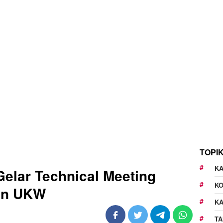
TOPI
KA
elar Technical Meeting
K
an UKW
K
TA