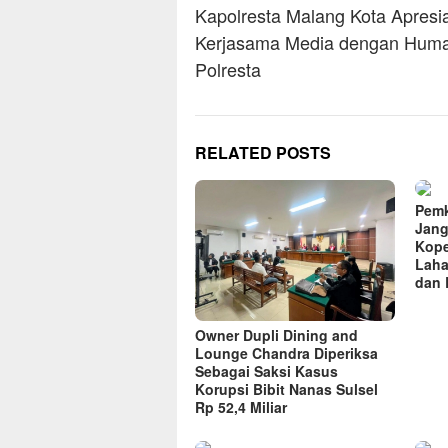
navigation
Kapolresta Malang Kota Apresi
Kerjasama Media dengan Hum
Polresta
RELATED POSTS
Pemk
Jang
Kope
Laha
dan 
Owner Dupli Dining and
Lounge Chandra Diperiksa
Sebagai Saksi Kasus
Korupsi Bibit Nanas Sulsel
Rp 52,4 Miliar