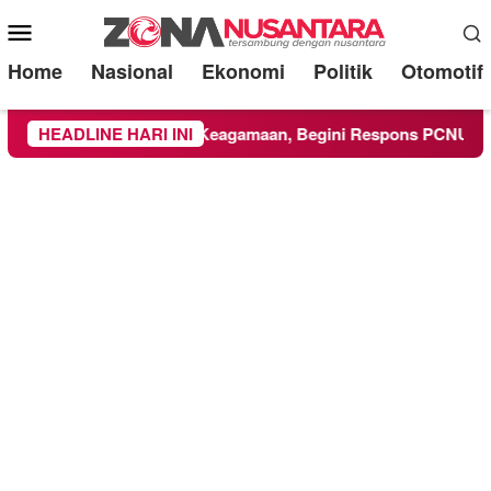
Mobile
Menu
Home
Nasional
Ekonomi
Politik
Otomotif
uti Kegiatan Keagamaan, Begini Respons PCNU dan Kampus
HEADLINE HARI INI