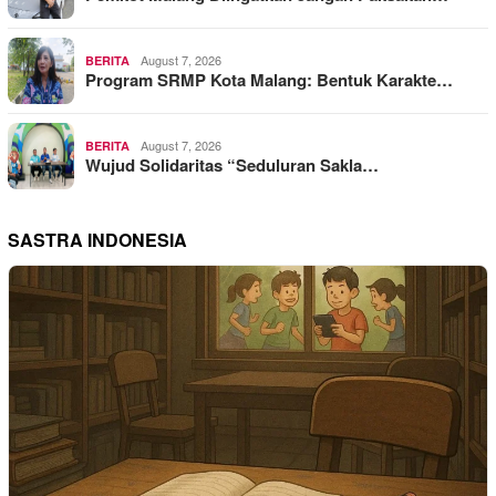
August 7, 2026
BERITA
Program SRMP Kota Malang: Bentuk Karakte…
August 7, 2026
BERITA
Wujud Solidaritas “Seduluran Sakla…
SASTRA INDONESIA