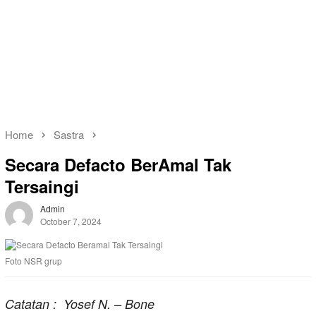
Home
Sastra
Secara Defacto BerAmal Tak
Tersaingi
Admin
October 7, 2024
Foto NSR grup
Catatan : Yosef N. – Bone