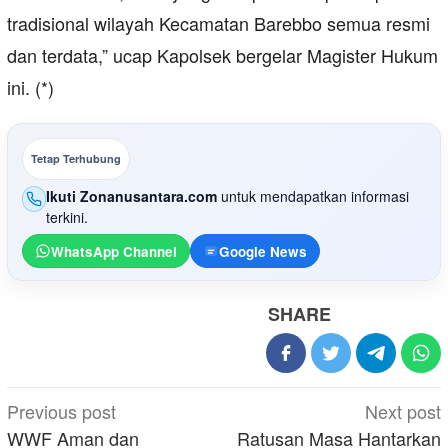
tradisional wilayah Kecamatan Barebbo semua resmi
dan terdata,” ucap Kapolsek bergelar Magister Hukum
ini. (*)
Tetap Terhubung
Ikuti Zonanusantara.com
untuk mendapatkan informasi
terkini.
WhatsApp Channel
Google News
SHARE
Post
Previous post
Next post
navigation
WWF Aman dan
Ratusan Masa Hantarkan