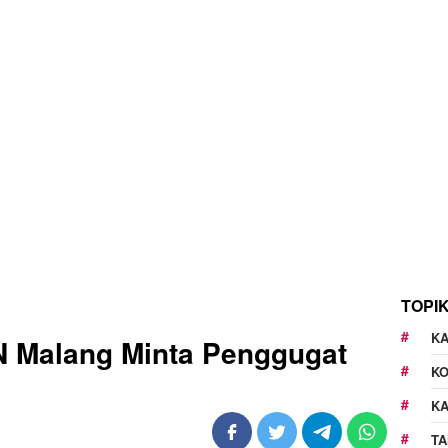
TOPI
KA
N Malang Minta Penggugat
K
K
TA