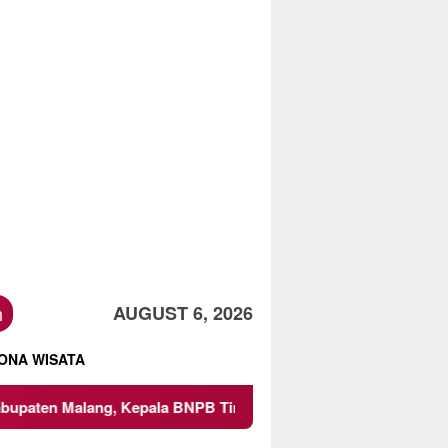
h
AUGUST 6, 2026
ONA WISATA
ng, Kepala BNPB Tinjau Langsung Lokasi
Proyek Irigas