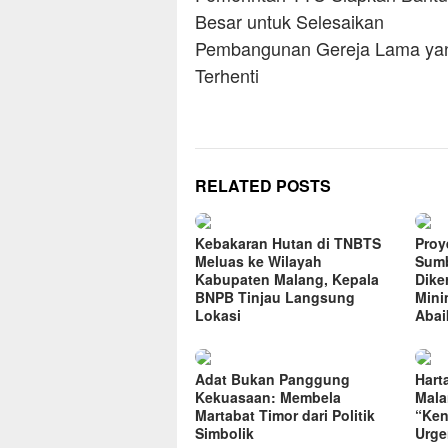
Besar untuk Selesaikan
Pembangunan Gereja Lama ya
Terhenti
RELATED POSTS
Kebakaran Hutan di TNBTS
Proye
Meluas ke Wilayah
Sumb
Kabupaten Malang, Kepala
Dike
BNPB Tinjau Langsung
Mini
Lokasi
Abai
Adat Bukan Panggung
Hart
Kekuasaan: Membela
Mala
Martabat Timor dari Politik
“Ken
Simbolik
Urge