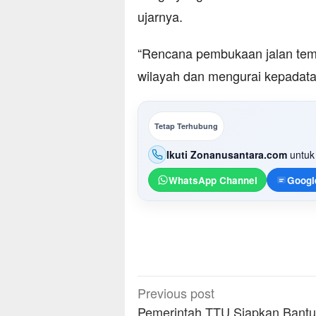
ujarnya.
“Rencana pembukaan jalan temb
wilayah dan mengurai kepadatan
Tetap Terhubung
Ikuti Zonanusantara.com
untuk 
WhatsApp Channel
Googl
Post
Previous post
navigation
Pemerintah TTU Siapkan Bant