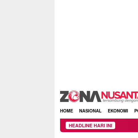
Skip
to
content
HOME
NASIONAL
EKONOMI
P
HEADLINE HARI INI