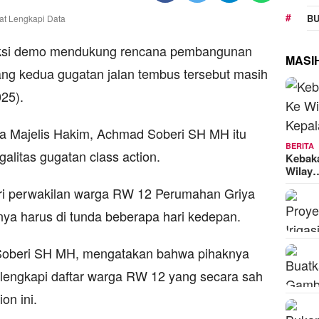
BU
aksi demo mendukung rencana pembangunan
MASI
ang kedua gugatan jalan tembus tersebut masih
025).
ua Majelis Hakim, Achmad Soberi SH MH itu
BERITA
litas gugatan class action.
Kebak
Wilay
diri perwakilan warga RW 12 Perumahan Griya
nya harus di tunda beberapa hari kedepan.
Soberi SH MH, mengatakan bahwa pihaknya
engkapi daftar warga RW 12 yang secara sah
on ini.