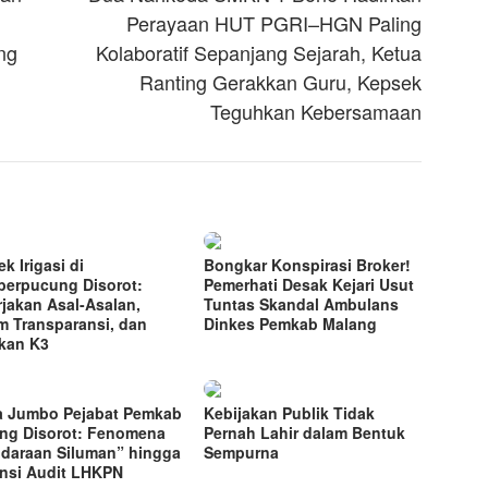
Perayaan HUT PGRI–HGN Paling
ng
Kolaboratif Sepanjang Sejarah, Ketua
Ranting Gerakkan Guru, Kepsek
Teguhkan Kebersamaan
k Irigasi di
Bongkar Konspirasi Broker!
erpucung Disorot:
Pemerhati Desak Kejari Usut
rjakan Asal-Asalan,
Tuntas Skandal Ambulans
m Transparansi, dan
Dinkes Pemkab Malang
kan K3
a Jumbo Pejabat Pemkab
Kebijakan Publik Tidak
ng Disorot: Fenomena
Pernah Lahir dalam Bentuk
daraan Siluman” hingga
Sempurna
nsi Audit LHKPN