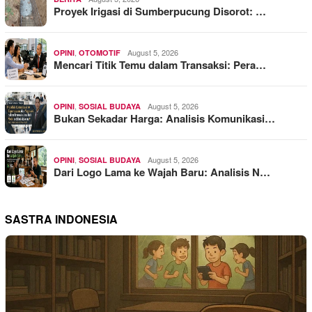
Proyek Irigasi di Sumberpucung Disorot: …
,
August 5, 2026
OPINI
OTOMOTIF
Mencari Titik Temu dalam Transaksi: Pera…
,
August 5, 2026
OPINI
SOSIAL BUDAYA
Bukan Sekadar Harga: Analisis Komunikasi…
,
August 5, 2026
OPINI
SOSIAL BUDAYA
Dari Logo Lama ke Wajah Baru: Analisis N…
SASTRA INDONESIA