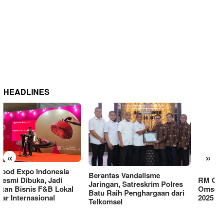
HEADLINES
«
»
Berantas Vandalisme
RM OG Alami Kenaikan
Jaringan, Satreskrim Polres
Omset di Porprov IX Jatim
Batu Raih Penghargaan dari
2025
Telkomsel