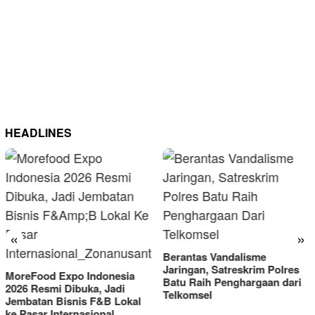
HEADLINES
«
»
Berantas Vandalisme
RM OG Alami Kenaikan
Jaringan, Satreskrim Polres
Omset di Porprov IX Jatim
Batu Raih Penghargaan dari
2025
Telkomsel