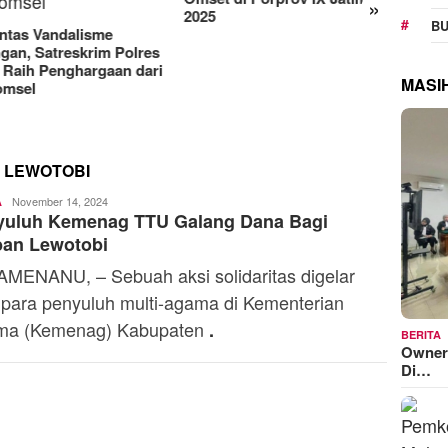
»
Manjakan Pelanggan,
RA
025
BU
Indosat Luncurkan IM3
Sej
Platinum dengan Sentuhan
Ke
AI dalam Tiap Fiturnya
Mo
MASI
 LEWOTOBI
Ali
November 14, 2024
A
yuluh Kemenag TTU Galang Dana Bagi
Kaba
ban Lewotobi
MENANU, – Sebuah aksi solidaritas digelar
 para penyuluh multi-agama di Kementerian
ma (Kemenag) Kabupaten
.
BERITA
Owner
Di…