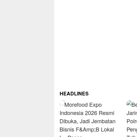
HEADLINES
R
O