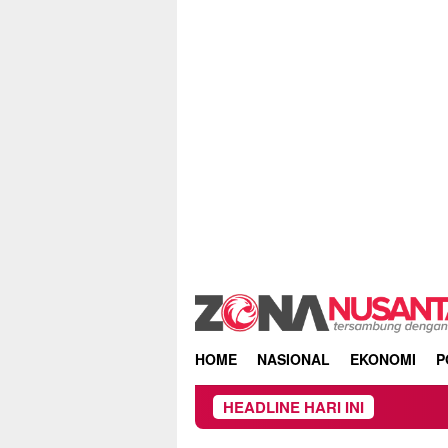
Skip
to
content
HOME
NASIONAL
EKONOMI
P
HEADLINE HARI INI