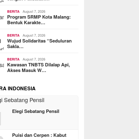
August 7, 2026
BERITA
Program SRMP Kota Malang:
Bentuk Karakte…
August 7, 2026
BERITA
Wujud Solidaritas “Seduluran
Sakla…
August 7, 2026
BERITA
Kawasan TNBTS Dilalap Api,
Akses Masuk W…
RA INDONESIA
1
Elegi Sebatang Pensil
Puisi dan Cerpen : Kabut