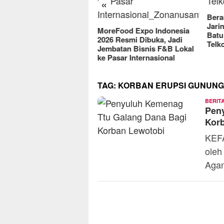
«
2
Berantas Vandalisme
Jaringan, Satreskrim Polres
MoreFood Expo Indonesia
Batu Raih Penghargaan dari
2026 Resmi Dibuka, Jadi
Telkomsel
Jembatan Bisnis F&B Lokal
ke Pasar Internasional
TAG:
KORBAN ERUPSI GUNUNG
BERIT
Pen
Kor
KEFA
oleh
Aga