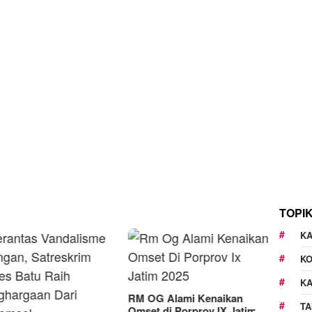
TOPI
KA
K
K
M OG Alami Kenaikan
TA
mset di Porprov IX Jatim