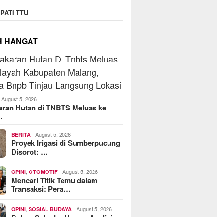
operasi Jasa Widyani
MoreFood Expo Indonesia
Beranta
PATI TTU
era Institut Perbanas,
2026 Resmi Dibuka, Jadi
Jaringa
kop Dorong Jadi Role
Jembatan Bisnis F&B Lokal
Batu Ra
 Koperasi Kampus
ke Pasar Internasional
Telkoms
H HANGAT
August 5, 2026
aran Hutan di TNBTS Meluas ke
…
August 5, 2026
BERITA
Proyek Irigasi di Sumberpucung
Disorot: …
,
August 5, 2026
OPINI
OTOMOTIF
Mencari Titik Temu dalam
Transaksi: Pera…
,
August 5, 2026
OPINI
SOSIAL BUDAYA