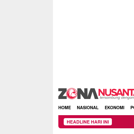
Skip
to
content
HOME
NASIONAL
EKONOMI
P
HEADLINE HARI INI