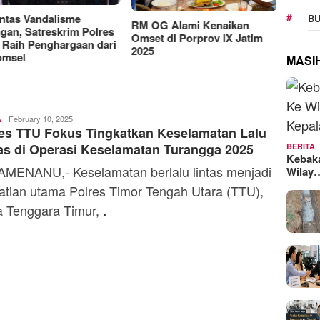
Manjakan Pelanggan,
RAT K
BU
Indosat Luncurkan IM3
Sejaht
G Alami Kenaikan
Platinum dengan Sentuhan
Kemen
t di Porprov IX Jatim
AI dalam Tiap Fiturnya
Model
MASI
Ali
February 10, 2025
A
es TTU Fokus Tingkatkan Keselamatan Lalu
Kaba
as di Operasi Keselamatan Turangga 2025
BERITA
Kebak
MENANU,- Keselamatan berlalu lintas menjadi
Wilay
atian utama Polres Timor Tengah Utara (TTU),
 Tenggara Timur,
.