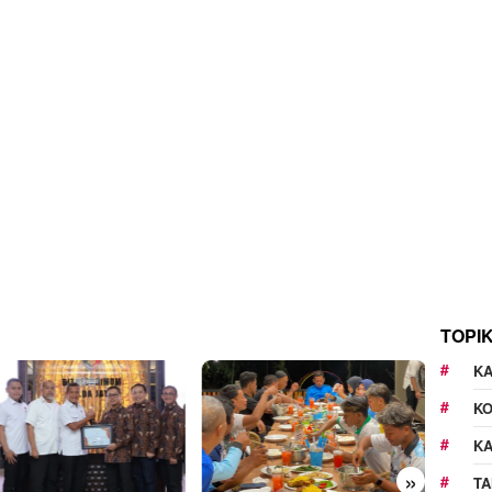
TOPI
KA
K
K
»
TA