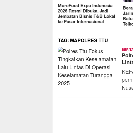
reFood Expo Indonesia
Berantas Vandalisme
RM O
6 Resmi Dibuka, Jadi
Jaringan, Satreskrim Polres
Omse
batan Bisnis F&B Lokal
Batu Raih Penghargaan dari
2025
Pasar Internasional
Telkomsel
TAG:
MAPOLRES TTU
BERIT
Polr
Lint
KEFA
perh
Nusa