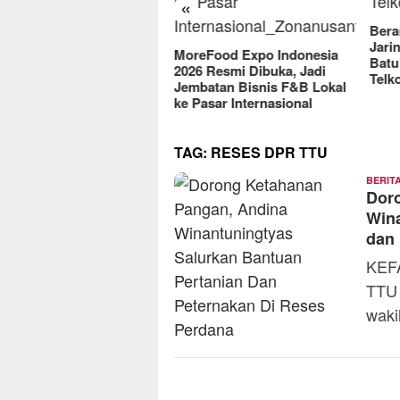
«
2025
Berantas Vandalisme
Jaringan, Satreskrim Polres
reFood Expo Indonesia
Batu Raih Penghargaan dari
6 Resmi Dibuka, Jadi
Telkomsel
batan Bisnis F&B Lokal
Pasar Internasional
TAG:
RESES DPR TTU
BERIT
Dor
Wina
dan 
KEF
TTU 
waki