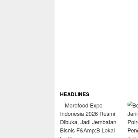
HEADLINES
RM O
Omse