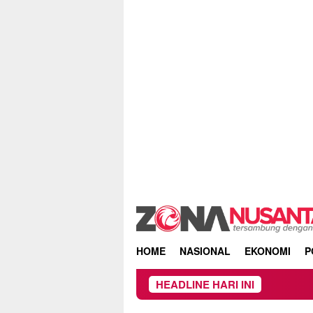
Skip
to
content
HOME
NASIONAL
EKONOMI
P
HEADLINE HARI INI