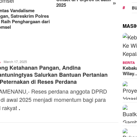
»
Manjakan Pelanggan,
RAT K
BU
Indosat Luncurkan IM3
Sejaht
Platinum dengan Sentuhan
Kemen
AI dalam Tiap Fiturnya
Model
MASI
Ali
March 17, 2025
A
BERITA
ong Ketahanan Pangan, Andina
Kaba
Kebak
Wilay
ntuningtyas Salurkan Bantuan Pertanian
Peternakan di Reses Perdana
AMENANU,- Reses perdana anggota DPRD
di awal 2025 menjadi momentum bagi para
l rakyat
.