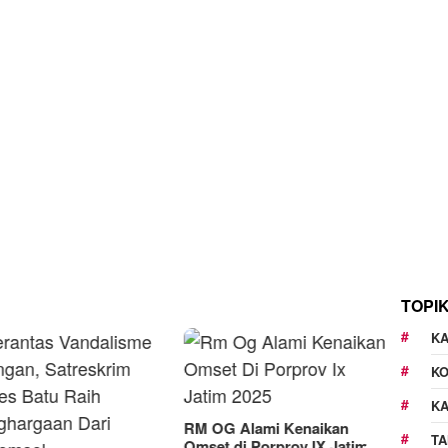
TOPI
KA
K
K
G Alami Kenaikan
TA
t di Porprov IX Jatim