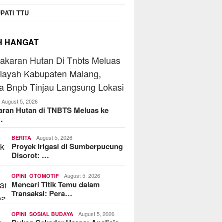
operasi Jasa Widyani
Beranta
PATI TTU
era Institut Perbanas,
Jaringa
kop Dorong Jadi Role
MoreFood Expo Indonesia
Batu Ra
 Koperasi Kampus
2026 Resmi Dibuka, Jadi
Telkoms
H HANGAT
Jembatan Bisnis F&B Lokal
ke Pasar Internasional
August 5, 2026
aran Hutan di TNBTS Meluas ke
…
August 5, 2026
BERITA
Proyek Irigasi di Sumberpucung
Disorot: …
,
August 5, 2026
OPINI
OTOMOTIF
Mencari Titik Temu dalam
Transaksi: Pera…
,
August 5, 2026
OPINI
SOSIAL BUDAYA