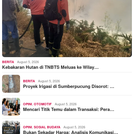
August 5, 2026
BERITA
Kebakaran Hutan di TNBTS Meluas ke Wilay…
August 5, 2026
BERITA
Proyek Irigasi di Sumberpucung Disorot: …
,
August 5, 2026
OPINI
OTOMOTIF
Mencari Titik Temu dalam Transaksi: Pera…
,
August 5, 2026
OPINI
SOSIAL BUDAYA
Bukan Sekadar Harga: Analisis Komunikasi…