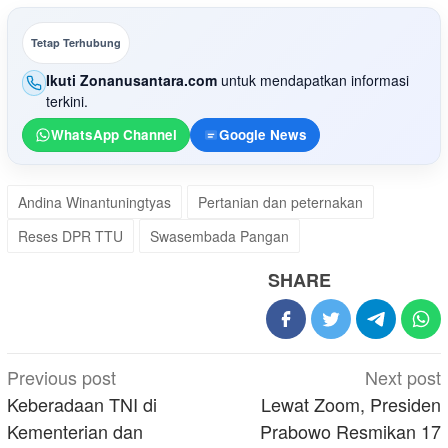
Tetap Terhubung
Ikuti Zonanusantara.com
untuk mendapatkan informasi
terkini.
WhatsApp Channel
Google News
Andina Winantuningtyas
Pertanian dan peternakan
Reses DPR TTU
Swasembada Pangan
SHARE
Post
Previous post
Next post
navigation
Keberadaan TNI di
Lewat Zoom, Presiden
Kementerian dan
Prabowo Resmikan 17