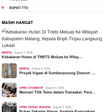
BUPATI TTU
MASIH HANGAT
August 5, 2026
BERITA
Kebakaran Hutan di TNBTS Meluas ke Wilay…
August 5, 2026
BERITA
Proyek Irigasi di Sumberpucung Disorot: …
,
August 5, 2026
OPINI
OTOMOTIF
Mencari Titik Temu dalam Transaksi: Pera…
,
August 5, 2026
OPINI
SOSIAL BUDAYA
Bukan Sekadar Harga: Analisis Komunikasi…