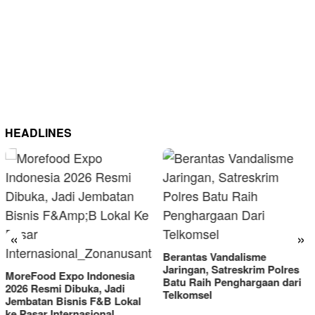
HEADLINES
«
»
Berantas Vandalisme
RM OG Alami Kenaikan
Jaringan, Satreskrim Polres
Omset di Porprov IX Jatim
Batu Raih Penghargaan dari
2025
Telkomsel