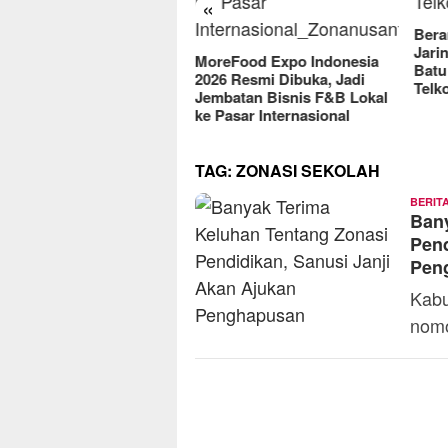
«
20
Berantas Vandalisme
Jaringan, Satreskrim Polres
MoreFood Expo Indonesia
Batu Raih Penghargaan dari
2026 Resmi Dibuka, Jadi
Telkomsel
Jembatan Bisnis F&B Lokal
ke Pasar Internasional
TAG:
ZONASI SEKOLAH
BERIT
Bany
Pend
Pen
Kabu
nomo