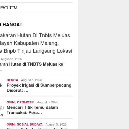
 Koperasi Jasa Widyani
Beran
PATI TTU
htera Institut Perbanas,
Jarin
enkop Dorong Jadi Role
MoreFood Expo Indonesia
Batu 
el Koperasi Kampus
2026 Resmi Dibuka, Jadi
Telko
H HANGAT
Jembatan Bisnis F&B Lokal
ke Pasar Internasional
August 5, 2026
aran Hutan di TNBTS Meluas ke
…
August 5, 2026
BERITA
Proyek Irigasi di Sumberpucung
Disorot: …
,
August 5, 2026
OPINI
OTOMOTIF
Mencari Titik Temu dalam
Transaksi: Pera…
,
August 5, 2026
OPINI
SOSIAL BUDAYA