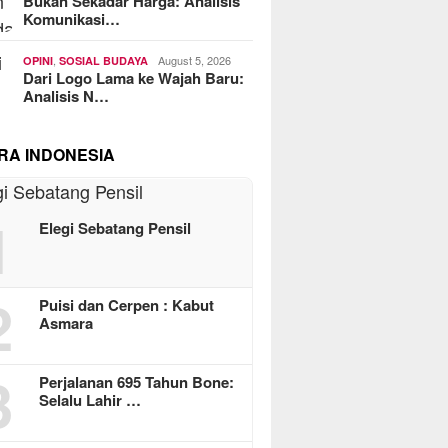
Bukan Sekadar Harga: Analisis
Komunikasi…
,
August 5, 2026
OPINI
SOSIAL BUDAYA
Dari Logo Lama ke Wajah Baru:
Analisis N…
RA INDONESIA
1
Elegi Sebatang Pensil
2
Puisi dan Cerpen : Kabut
Asmara
3
Perjalanan 695 Tahun Bone:
Selalu Lahir …