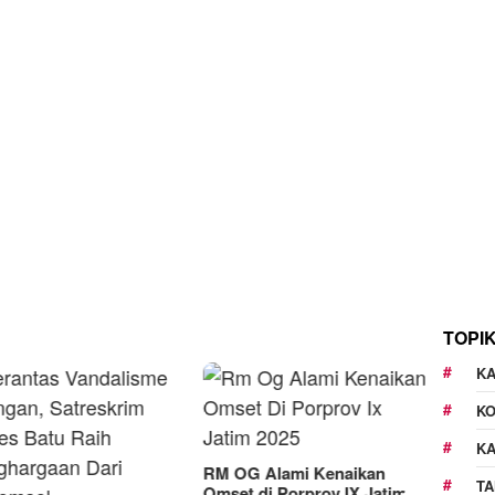
TOPI
KA
K
K
 OG Alami Kenaikan
TA
set di Porprov IX Jatim