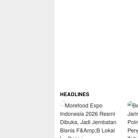
HEADLINES
RM
Om