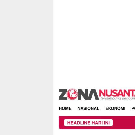
Skip
to
content
HOME
NASIONAL
EKONOMI
P
HEADLINE HARI INI