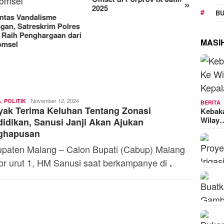
»
Manjakan Pelanggan,
RAT
25
BU
Indosat Luncurkan IM3
Seja
Platinum dengan Sentuhan
Kem
AI dalam Tiap Fiturnya
Mod
MASI
,
Toski
November 12, 2024
A
POLITIK
BERITA
ak Terima Keluhan Tentang Zonasi
Dermaleksana
Kebak
Wilay
idikan, Sanusi Janji Akan Ajukan
ghapusan
paten Malang – Calon Bupati (Cabup) Malang
r urut 1, HM Sanusi saat berkampanye di
.