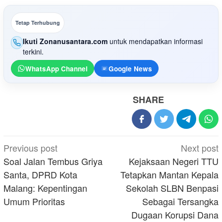
Tetap Terhubung
Ikuti Zonanusantara.com
untuk mendapatkan informasi
terkini.
WhatsApp Channel
Google News
SHARE
Post
Previous post
Next post
navigation
Soal Jalan Tembus Griya
Kejaksaan Negeri TTU
Santa, DPRD Kota
Tetapkan Mantan Kepala
Malang: Kepentingan
Sekolah SLBN Benpasi
Umum Prioritas
Sebagai Tersangka
Dugaan Korupsi Dana