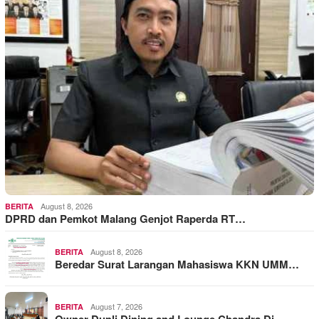
August 8, 2026
BERITA
DPRD dan Pemkot Malang Genjot Raperda RT…
August 8, 2026
BERITA
Beredar Surat Larangan Mahasiswa KKN UMM…
August 7, 2026
BERITA
Owner Dupli Dining and Lounge Chandra Di…