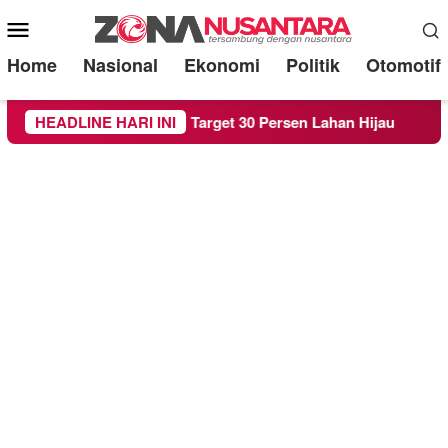
Mobile
Menu
Home
Nasional
Ekonomi
Politik
Otomotif
aperda RTH demi Target 30 Persen Lahan Hijau
HEADLINE HARI INI
Bereda