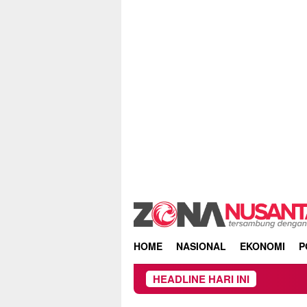
Skip
to
content
HOME
NASIONAL
EKONOMI
P
HEADLINE HARI INI
Beredar Surat