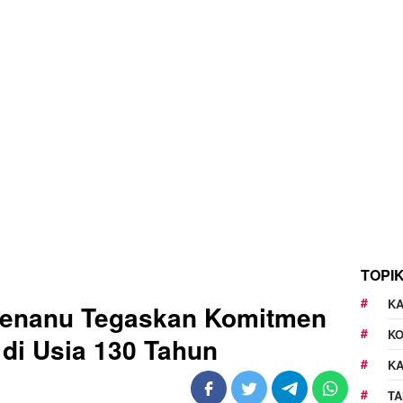
TOPI
KA
enanu Tegaskan Komitmen
K
 di Usia 130 Tahun
K
TA