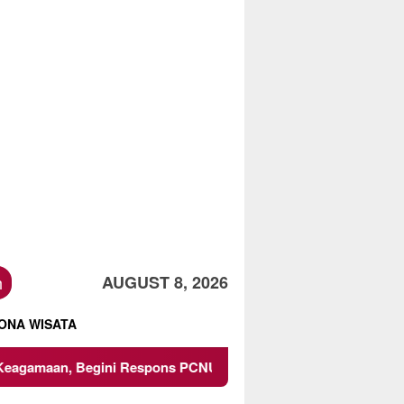
h
AUGUST 8, 2026
ONA WISATA
gini Respons PCNU dan Kampus
Owner Dupli Dining and 