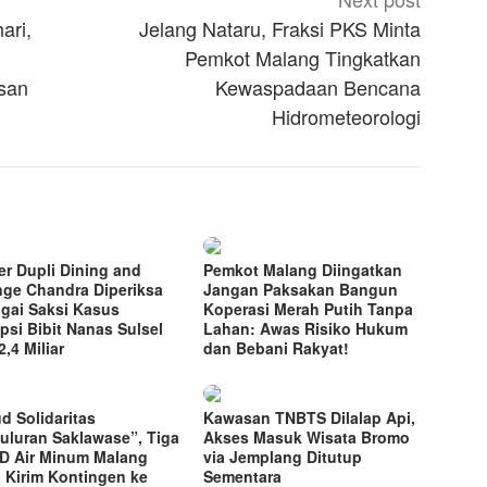
ari,
Jelang Nataru, Fraksi PKS Minta
Pemkot Malang Tingkatkan
san
Kewaspadaan Bencana
Hidrometeorologi
r Dupli Dining and
Pemkot Malang Diingatkan
ge Chandra Diperiksa
Jangan Paksakan Bangun
gai Saksi Kasus
Koperasi Merah Putih Tanpa
psi Bibit Nanas Sulsel
Lahan: Awas Risiko Hukum
,4 Miliar
dan Bebani Rakyat!
d Solidaritas
Kawasan TNBTS Dilalap Api,
uluran Saklawase”, Tiga
Akses Masuk Wisata Bromo
 Air Minum Malang
via Jemplang Ditutup
 Kirim Kontingen ke
Sementara