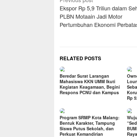
navigation
Ekspor Rp 5,9 Triliun dalam Seh
PLBN Motaain Jadi Motor
Pertumbuhan Ekonomi Perbata
RELATED POSTS
Beredar Surat Larangan
Owne
Mahasiswa KKN UMM Ikuti
Loun
Kegiatan Keagamaan, Begini
Seba
Respons PCNU dan Kampus
Koru
Rp 52
Program SRMP Kota Malang:
Wuju
Bentuk Karakter, Tampung
“Sed
Siswa Putus Sekolah, dan
BUMD
Perkuat Kemandirian
Raya