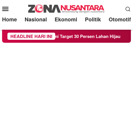
Mobile
Menu
Home
Nasional
Ekonomi
Politik
Otomotif
 Raperda RTH demi Target 30 Persen Lahan Hijau
HEADLINE HARI INI
Bere