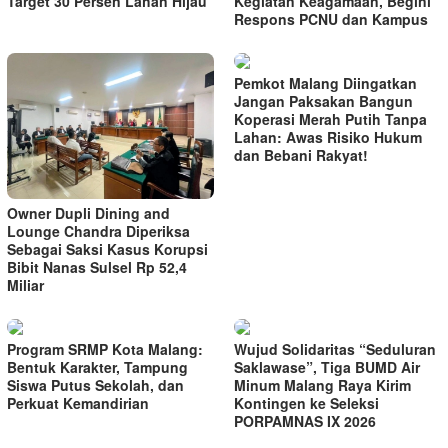
Target 30 Persen Lahan Hijau
Kegiatan Keagamaan, Begini
Respons PCNU dan Kampus
Pemkot Malang Diingatkan
Jangan Paksakan Bangun
Koperasi Merah Putih Tanpa
Lahan: Awas Risiko Hukum
dan Bebani Rakyat!
Owner Dupli Dining and
Lounge Chandra Diperiksa
Sebagai Saksi Kasus Korupsi
Bibit Nanas Sulsel Rp 52,4
Miliar
Program SRMP Kota Malang:
Wujud Solidaritas “Seduluran
Bentuk Karakter, Tampung
Saklawase”, Tiga BUMD Air
Siswa Putus Sekolah, dan
Minum Malang Raya Kirim
Perkuat Kemandirian
Kontingen ke Seleksi
PORPAMNAS IX 2026