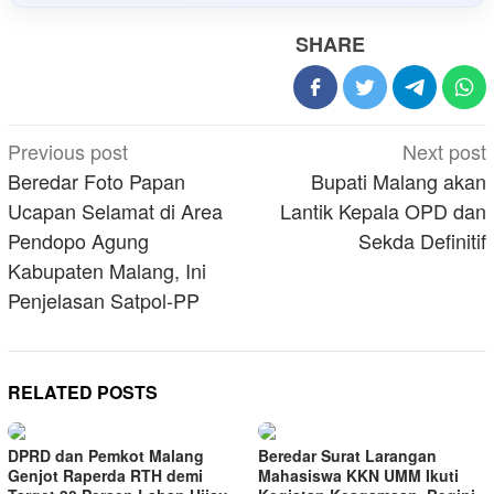
SHARE
Post
Previous post
Next post
navigation
Beredar Foto Papan
Bupati Malang akan
Ucapan Selamat di Area
Lantik Kepala OPD dan
Pendopo Agung
Sekda Definitif
Kabupaten Malang, Ini
Penjelasan Satpol-PP
RELATED POSTS
DPRD dan Pemkot Malang
Beredar Surat Larangan
Genjot Raperda RTH demi
Mahasiswa KKN UMM Ikuti