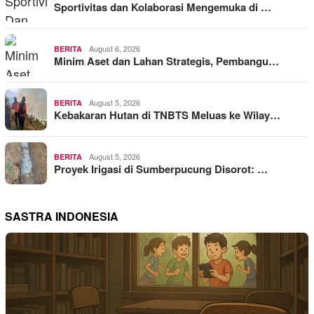
Sportivitas dan Kolaborasi Mengemuka di …
August 6, 2026
BERITA
Minim Aset dan Lahan Strategis, Pembangu…
August 5, 2026
BERITA
Kebakaran Hutan di TNBTS Meluas ke Wilay…
August 5, 2026
BERITA
Proyek Irigasi di Sumberpucung Disorot: …
SASTRA INDONESIA