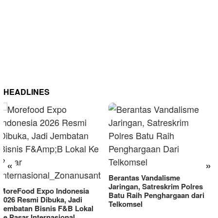
HEADLINES
«
»
Berantas Vandalisme
RM OG Alami Kenaikan
Jaringan, Satreskrim Polres
Omset di Porprov IX Jatim
Batu Raih Penghargaan dari
2025
Telkomsel