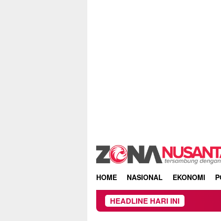
Skip
to
content
HOME
NASIONAL
EKONOMI
P
HEADLINE HARI INI
Kebakaran H