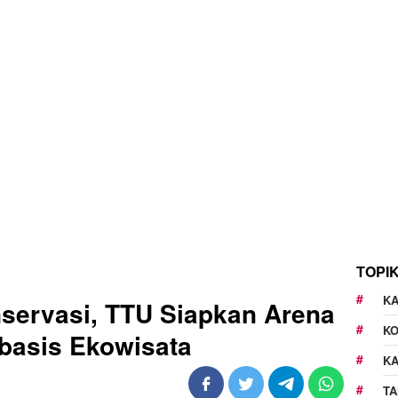
TOPI
KA
nservasi, TTU Siapkan Arena
K
basis Ekowisata
K
TA