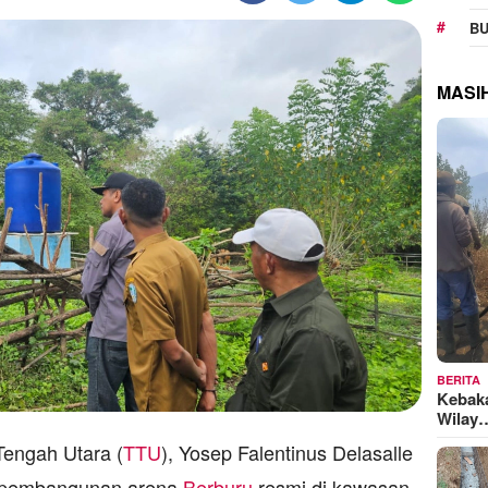
BU
MASI
BERITA
Kebak
Wilay
engah Utara (
TTU
), Yosep Falentinus Delasalle
 pembangunan arena
Berburu
resmi di kawasan