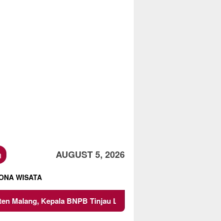
h
AUGUST 5, 2026
ONA WISATA
NPB Tinjau Langsung Lokasi
Proyek Irigasi di Sumberpu