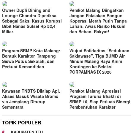
Owner Dupli Dining and
Pemkot Malang Diingatkan
Lounge Chandra Diperiksa
Jangan Paksakan Bangun
Sebagai Saksi Kasus Korupsi
Koperasi Merah Putih Tanpa
Bibit Nanas Sulsel Rp 52,4
Lahan: Awas Risiko Hukum
Miliar
dan Bebani Rakyat!
Program SRMP Kota Malang:
Wujud Solidaritas “Seduluran
Bentuk Karakter, Tampung
Saklawase”, Tiga BUMD Air
Siswa Putus Sekolah, dan
Minum Malang Raya Kirim
Perkuat Kemandirian
Kontingen ke Seleksi
PORPAMNAS IX 2026
Kawasan TNBTS Dilalap Api,
Pemkot Malang Apresiasi
Akses Masuk Wisata Bromo
Program Taruna Bhakti di
via Jemplang Ditutup
SRMP 16, Siap Perluas Sinergi
Sementara
Pembentukan Karakter
TOPIK POPULER
KABUPATEN TTU