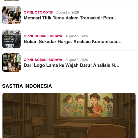
,
August 5, 2026
OPINI
OTOMOTIF
Mencari Titik Temu dalam Transaksi: Pera…
,
August 5, 2026
OPINI
SOSIAL BUDAYA
Bukan Sekadar Harga: Analisis Komunikasi…
,
August 5, 2026
OPINI
SOSIAL BUDAYA
Dari Logo Lama ke Wajah Baru: Analisis N…
SASTRA INDONESIA