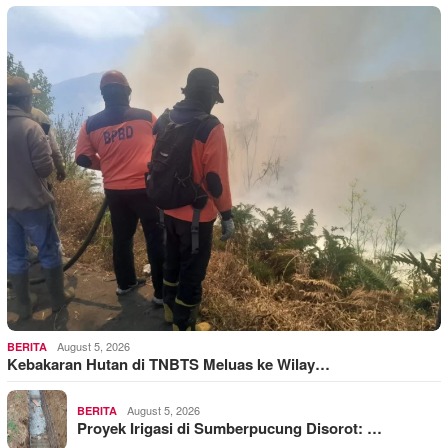
August 5, 2026
BERITA
Kebakaran Hutan di TNBTS Meluas ke Wilay…
August 5, 2026
BERITA
Proyek Irigasi di Sumberpucung Disorot: …