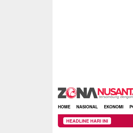
Skip
to
content
HOME
NASIONAL
EKONOMI
P
HEADLINE HARI INI
Owner Dupli Dinin