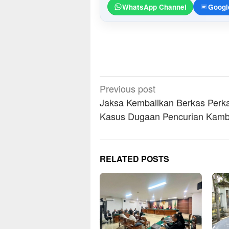
WhatsApp Channel
Googl
Post
Previous post
navigation
Jaksa Kembalikan Berkas Perk
Kasus Dugaan Pencurian Kamb
RELATED POSTS