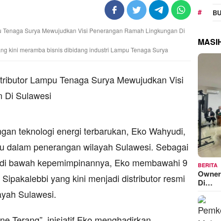
BU
MASI
ng kini meramba bisnis dibidang industri Lampu Tenaga Surya
an teknologi energi terbarukan, Eko Wahyudi,
ru dalam penerangan wilayah Sulawesi. Sebagai
p, di bawah kepemimpinannya, Eko membawahi 9
BERITA
Owner
ipakalebbi yang kini menjadi distributor resmi
Di…
ayah Sulawesi.
e Terang”, inisiatif Eko menghadirkan