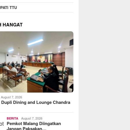
PATI TTU
H HANGAT
August 7, 2026
 Dupli Dining and Lounge Chandra
August 7, 2026
BERITA
Pemkot Malang Diingatkan
Jangan Paksakan…