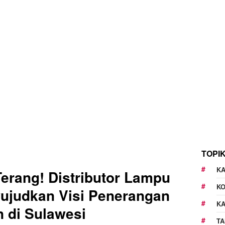
TOPI
KA
erang! Distributor Lampu
K
ujudkan Visi Penerangan
K
 di Sulawesi
TA