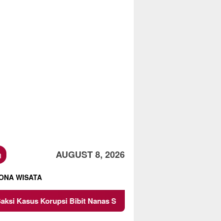
h
AUGUST 8, 2026
ONA WISATA
bit Nanas Sulsel Rp 52,4 Miliar
Pemkot Malang Diingat