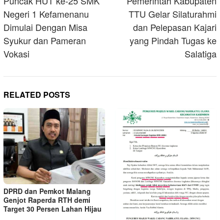
navigation
Puncak HUT ke-25 SMK
Pemerintah Kabupaten
Negeri 1 Kefamenanu
TTU Gelar Silaturahmi
Dimulai Dengan Misa
dan Pelepasan Kajari
Syukur dan Pameran
yang Pindah Tugas ke
Vokasi
Salatiga
RELATED POSTS
DPRD dan Pemkot Malang
Genjot Raperda RTH demi
Target 30 Persen Lahan Hijau