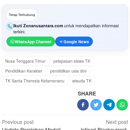
Tetap Terhubung
Ikuti Zonanusantara.com
untuk mendapatkan informasi
terkini.
WhatsApp Channel
Google News
Nusa Tenggara Timur
pelepasan siswa TK
Pendidikan Karakter
pendidikan usia dini
TK Santa Theresia Kefamenanu
wisuda TK
SHARE
Post
Previous post
Next post
navigation
Update Perolehan Medali,
Intisari Blackcurrent,