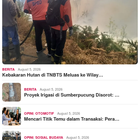
August 5, 2026
BERITA
Kebakaran Hutan di TNBTS Meluas ke Wilay…
August 5, 2026
BERITA
Proyek Irigasi di Sumberpucung Disorot: …
,
August 5, 2026
OPINI
OTOMOTIF
Mencari Titik Temu dalam Transaksi: Pera…
,
August 5, 2026
OPINI
SOSIAL BUDAYA