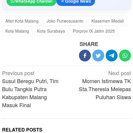
WhatsApp Channel
Google News
Atlet Kota Malang
Joko Purwosusanto
Klasemen Medali
Kota Malang
Kota Surabaya
Porprov IX Jatim 2025
SHARE
Post
Previous post
Next post
navigation
Susul Beregu Putri, Tim
Momen Istimewa TK
Bulu Tangkis Putra
Sta.Theresia Melepas
Kabupaten Malang
Puluhan Siswa
Masuk Final
RELATED POSTS