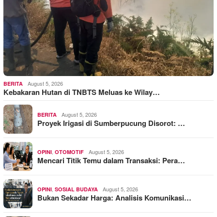
August 5, 2026
BERITA
Kebakaran Hutan di TNBTS Meluas ke Wilay…
August 5, 2026
BERITA
Proyek Irigasi di Sumberpucung Disorot: …
,
August 5, 2026
OPINI
OTOMOTIF
Mencari Titik Temu dalam Transaksi: Pera…
,
August 5, 2026
OPINI
SOSIAL BUDAYA
Bukan Sekadar Harga: Analisis Komunikasi…