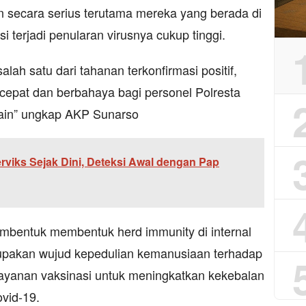
n secara serius terutama mereka yang berada di
i terjadi penularan virusnya cukup tinggi.
salah satu dari tahanan terkonfirmasi positif,
cepat dan berbahaya bagi personel Polresta
ain” ungkap AKP Sunarso
viks Sejak Dini, Deteksi Awal dengan Pap
membentuk membentuk herd immunity di internal
rupakan wujud kepedulian kemanusiaan terhadap
ayanan vaksinasi untuk meningkatkan kekebalan
ovid-19.