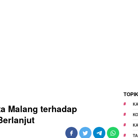
TOPI
KA
ta Malang terhadap
K
erlanjut
K
TA