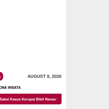
h
AUGUST 8, 2026
ONA WISATA
bit Nanas Sulsel Rp 52,4 Miliar
Pemkot Malang Diingat