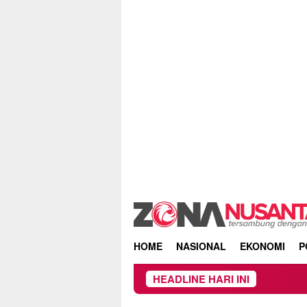
Skip
to
content
HOME
NASIONAL
EKONOMI
P
HEADLINE HARI INI
Owner Dupli Dinin