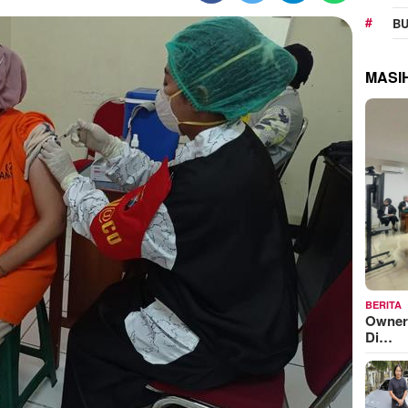
BU
MASI
BERITA
Owner
Di…