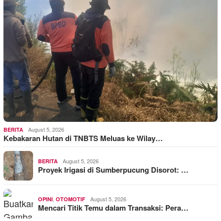
August 5, 2026
BERITA
Kebakaran Hutan di TNBTS Meluas ke Wilay…
August 5, 2026
BERITA
Proyek Irigasi di Sumberpucung Disorot: …
,
August 5, 2026
OPINI
OTOMOTIF
Mencari Titik Temu dalam Transaksi: Pera…