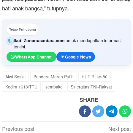
hati anak bangsa,” tutupnya.
Tetap Terhubung
Ikuti Zonanusantara.com
untuk mendapatkan informasi
terkini.
WhatsApp Channel
Google News
Aksi Sosial
Bendera Merah Putih
HUT RI ke-80
Kodim 1618/TTU
sembako
Sinergitas TNI-Rakyat
SHARE
Post
Previous post
Next post