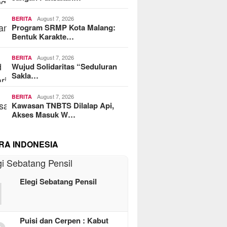
August 7, 2026
BERITA
Program SRMP Kota Malang:
Bentuk Karakte…
August 7, 2026
BERITA
Wujud Solidaritas “Seduluran
Sakla…
August 7, 2026
BERITA
Kawasan TNBTS Dilalap Api,
Akses Masuk W…
RA INDONESIA
1
Elegi Sebatang Pensil
Puisi dan Cerpen : Kabut