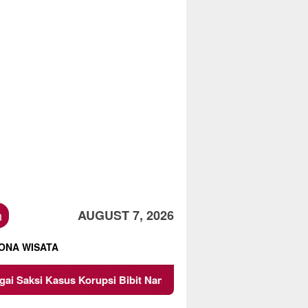
h
AUGUST 7, 2026
ONA WISATA
rupsi Bibit Nanas Sulsel Rp 52,4 Miliar
Pemkot Malang