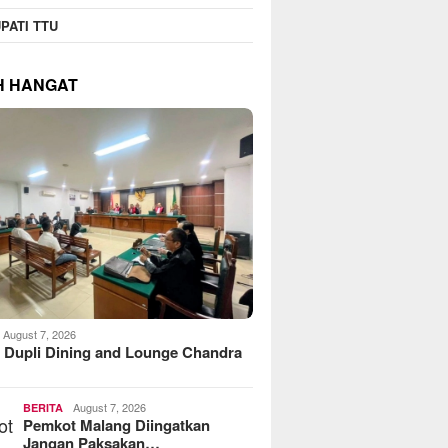
PATI TTU
H HANGAT
August 7, 2026
 Dupli Dining and Lounge Chandra
August 7, 2026
BERITA
Pemkot Malang Diingatkan
Jangan Paksakan…