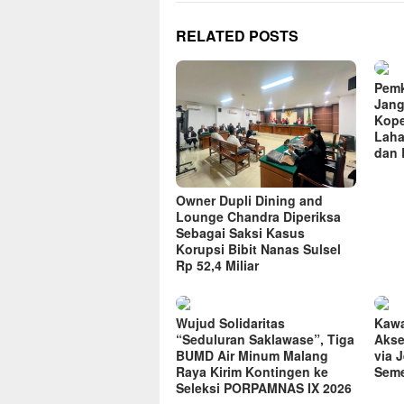
RELATED POSTS
Pemk
Jang
Kope
Laha
dan 
Owner Dupli Dining and
Lounge Chandra Diperiksa
Sebagai Saksi Kasus
Korupsi Bibit Nanas Sulsel
Rp 52,4 Miliar
Wujud Solidaritas
Kawa
“Seduluran Saklawase”, Tiga
Akse
BUMD Air Minum Malang
via 
Raya Kirim Kontingen ke
Seme
Seleksi PORPAMNAS IX 2026