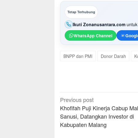
Tetap Terhubung
Ikuti Zonanusantara.com
untuk 
WhatsApp Channel
Googl
BNPP dan PMI
Donor Darah
K
Post
Previous post
navigation
Khofifah Puji Kinerja Cabup Ma
Sanusi, Datangkan Investor di
Kabupaten Malang