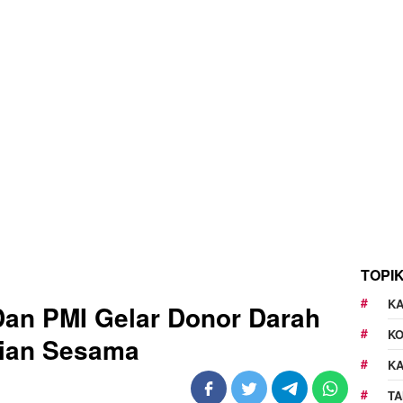
TOPI
KA
an PMI Gelar Donor Darah
K
ian Sesama
K
TA