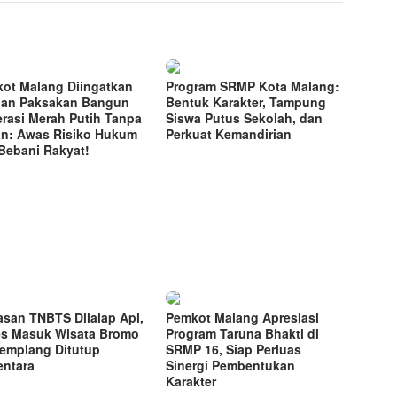
ot Malang Diingatkan
Program SRMP Kota Malang:
an Paksakan Bangun
Bentuk Karakter, Tampung
rasi Merah Putih Tanpa
Siswa Putus Sekolah, dan
n: Awas Risiko Hukum
Perkuat Kemandirian
Bebani Rakyat!
san TNBTS Dilalap Api,
Pemkot Malang Apresiasi
s Masuk Wisata Bromo
Program Taruna Bhakti di
Jemplang Ditutup
SRMP 16, Siap Perluas
ntara
Sinergi Pembentukan
Karakter