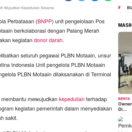
BU
la Perbatasan (
BNPP
) unit pengelolaan Pos
MASI
taain berkolaborasi dengan Palang Merah
rakan kegiatan
donor darah
.
ibatkan seluruh pegawai PLBN Motaain, unsur
ntina Indonesia Unit pengelola PLBN Motaain
ngelola PLBN Motaain dilaksanakan di Terminal
tuk membantu mewujudkan
kepedulian
terhadap
BERITA
Owner
ogram kegiatan pemerintah dalam menyediakan
Di…
h sakit.