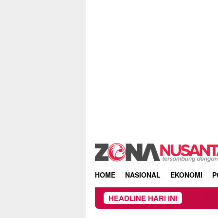
Skip
to
content
HOME
NASIONAL
EKONOMI
P
HEADLINE HARI INI
Owner Dup