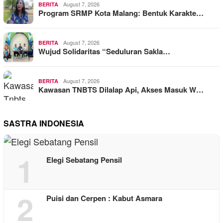
August 7, 2026
BERITA
Program SRMP Kota Malang: Bentuk Karakte…
August 7, 2026
BERITA
Wujud Solidaritas “Seduluran Sakla…
August 7, 2026
BERITA
Kawasan TNBTS Dilalap Api, Akses Masuk W…
SASTRA INDONESIA
1
Elegi Sebatang Pensil
2
Puisi dan Cerpen : Kabut Asmara