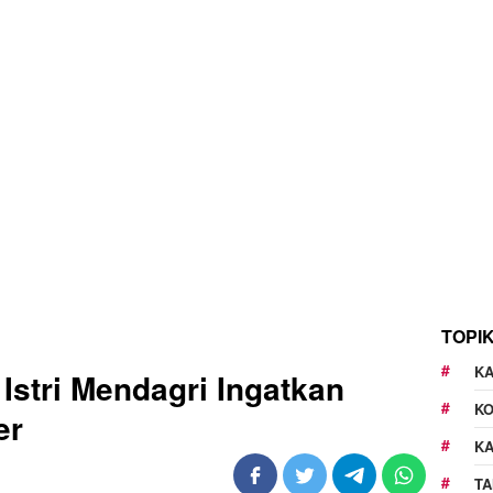
TOPI
KA
Istri Mendagri Ingatkan
K
er
K
TA