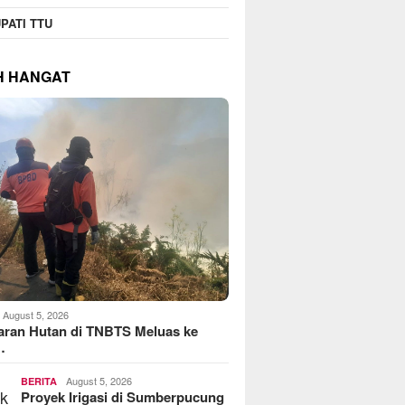
PATI TTU
H HANGAT
August 5, 2026
aran Hutan di TNBTS Meluas ke
…
August 5, 2026
BERITA
Proyek Irigasi di Sumberpucung