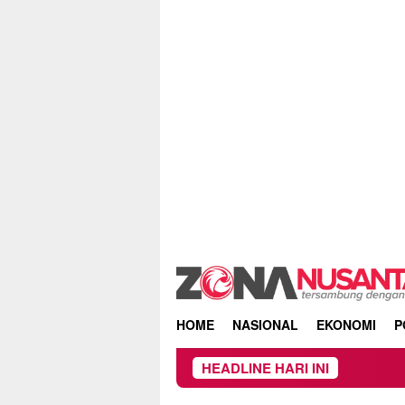
Skip
to
content
HOME
NASIONAL
EKONOMI
P
HEADLINE HARI INI
Kebakara