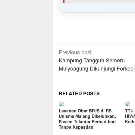
Post
Previous post
navigation
Kampung Tangguh Semeru
Mulyoagung Dikunjungi Forkop
RELATED POSTS
Layanan Obat BPJS di RS
TTU 
Unisma Malang Dikeluhkan,
HIV/
Pasien Telantar Berhari-hari
Kedu
Tanpa Kepastian