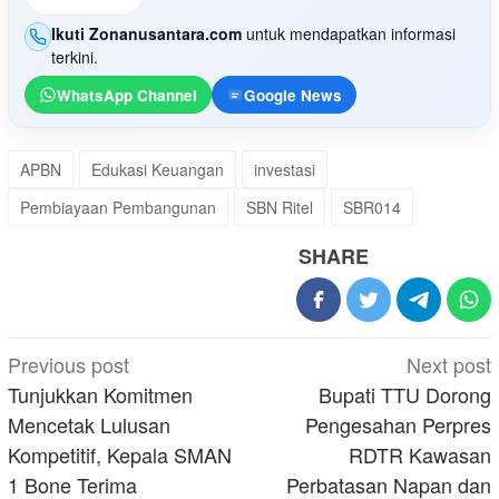
Ikuti Zonanusantara.com
untuk mendapatkan informasi
terkini.
WhatsApp Channel
Google News
APBN
Edukasi Keuangan
investasi
Pembiayaan Pembangunan
SBN Ritel
SBR014
SHARE
Post
Previous post
Next post
navigation
Tunjukkan Komitmen
Bupati TTU Dorong
Mencetak Lulusan
Pengesahan Perpres
Kompetitif, Kepala SMAN
RDTR Kawasan
1 Bone Terima
Perbatasan Napan dan