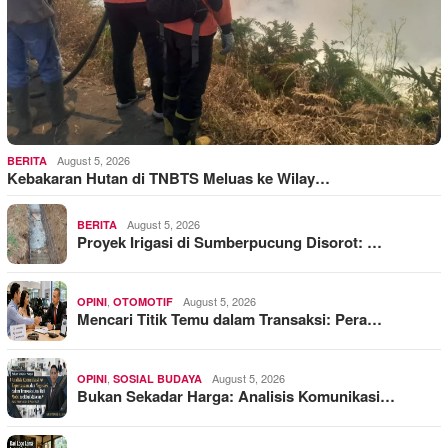
August 5, 2026
BERITA
Kebakaran Hutan di TNBTS Meluas ke Wilay…
August 5, 2026
BERITA
Proyek Irigasi di Sumberpucung Disorot: …
,
August 5, 2026
OPINI
OTOMOTIF
Mencari Titik Temu dalam Transaksi: Pera…
,
August 5, 2026
OPINI
SOSIAL BUDAYA
Bukan Sekadar Harga: Analisis Komunikasi…