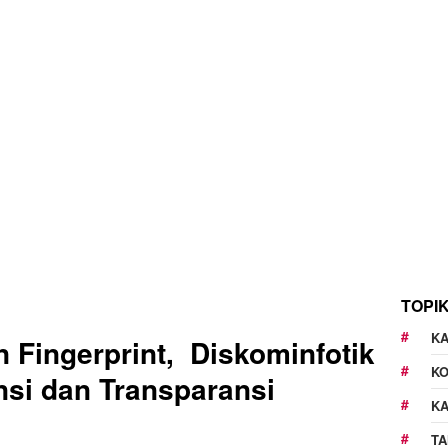
TOPI
KA
Fingerprint, Diskominfotik
K
nsi dan Transparansi
K
TA