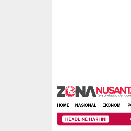
Skip
to
content
HOME
NASIONAL
EKONOMI
P
HEADLINE HARI INI
Owner Dupli Dining 