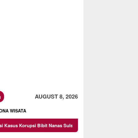
h
AUGUST 8, 2026
ONA WISATA
t Nanas Sulsel Rp 52,4 Miliar
Pemkot Malang Diingatka