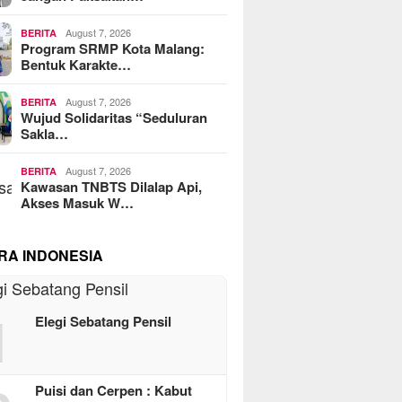
August 7, 2026
BERITA
Program SRMP Kota Malang:
Bentuk Karakte…
August 7, 2026
BERITA
Wujud Solidaritas “Seduluran
Sakla…
August 7, 2026
BERITA
Kawasan TNBTS Dilalap Api,
Akses Masuk W…
RA INDONESIA
1
Elegi Sebatang Pensil
Puisi dan Cerpen : Kabut