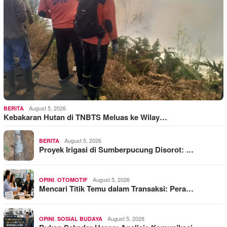
August 5, 2026
BERITA
Kebakaran Hutan di TNBTS Meluas ke Wilay…
August 5, 2026
BERITA
Proyek Irigasi di Sumberpucung Disorot: …
,
August 5, 2026
OPINI
OTOMOTIF
Mencari Titik Temu dalam Transaksi: Pera…
,
August 5, 2026
OPINI
SOSIAL BUDAYA