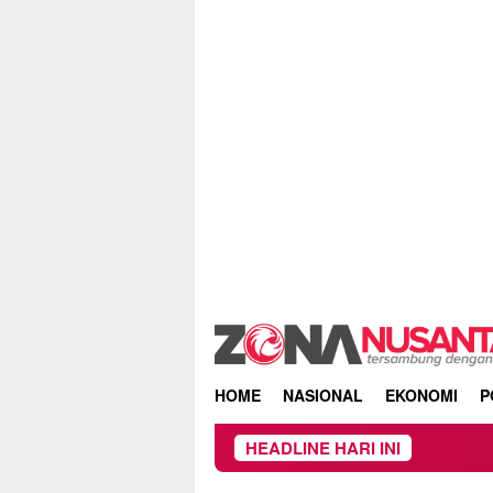
Skip
to
content
HOME
NASIONAL
EKONOMI
P
HEADLINE HARI INI
Owner Dupli Dining