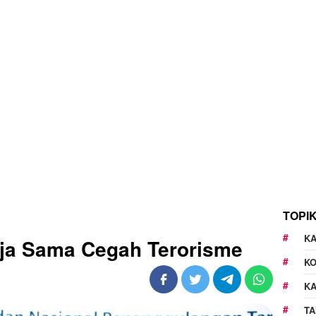
TOPI
KA
ja Sama Cegah Terorisme
K
K
TA