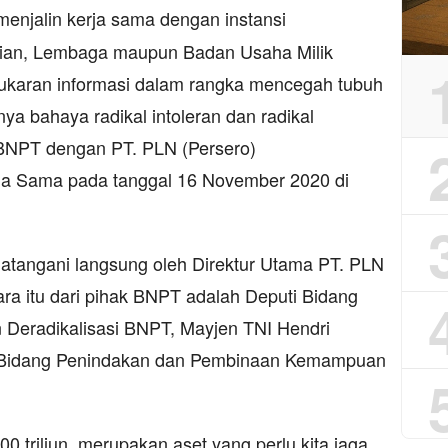
enjalin kerja sama dengan instansi
rian, Lembaga maupun Badan Usaha Milik
karan informasi dalam rangka mencegah tubuh
ya bahaya radikal intoleran dan radikal
, BNPT dengan PT. PLN (Persero)
rja Sama pada tanggal 16 November 2020 di
ndatangani langsung oleh Direktur Utama PT. PLN
ntara itu dari pihak BNPT adalah Deputi Bidang
 Deradikalisasi BNPT, Mayjen TNI Hendri
i Bidang Penindakan dan Pembinaan Kemampuan
.
00 triliun, merupakan aset yang perlu kita jaga