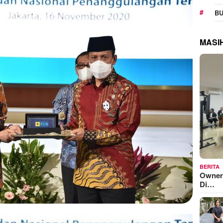
BU
MASI
BERITA
Owner
Di…