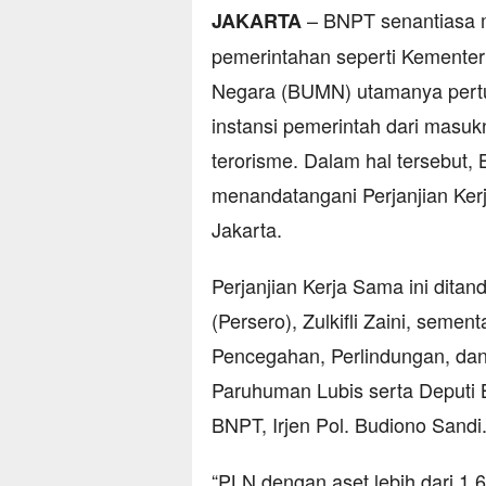
– BNPT senantiasa m
JAKARTA
pemerintahan seperti Kemente
Negara (BUMN) utamanya pertu
instansi pemerintah dari masukn
terorisme. Dalam hal tersebut
menandatangani Perjanjian Ke
Jakarta.
Perjanjian Kerja Sama ini dita
(Persero), Zulkifli Zaini, seme
Pencegahan, Perlindungan, dan
Paruhuman Lubis serta Deput
BNPT, Irjen Pol. Budiono Sandi
“PLN dengan aset lebih dari 1.6