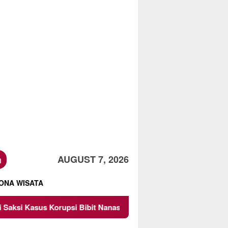
h
AUGUST 7, 2026
ONA WISATA
it Nanas Sulsel Rp 52,4 Miliar
Pemkot Malang Diingatk