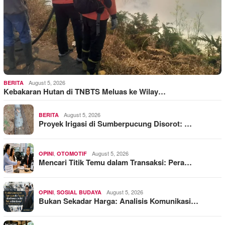
August 5, 2026
BERITA
Kebakaran Hutan di TNBTS Meluas ke Wilay…
August 5, 2026
BERITA
Proyek Irigasi di Sumberpucung Disorot: …
,
August 5, 2026
OPINI
OTOMOTIF
Mencari Titik Temu dalam Transaksi: Pera…
,
August 5, 2026
OPINI
SOSIAL BUDAYA
Bukan Sekadar Harga: Analisis Komunikasi…