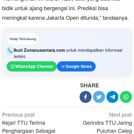
bidik untuk ajang bergengsi ini. Prediksi bisa
meningkat karena Jakarta Open ditunda,” tandasnya.
Tetap Terhubung
Ikuti Zonanusantara.com
untuk mendapatkan informasi
terkini.
WhatsApp Channel
Google News
SHARE
Post
Previous post
Next post
navigation
Kejari TTU Terima
Gerindra TTU Jaring
Penghargaan Sebagai
Puluhan Caleg