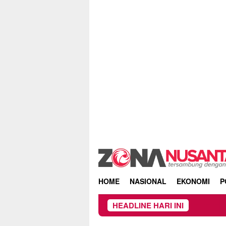
Skip
to
content
HOME
NASIONAL
EKONOMI
P
HEADLINE HARI INI
K