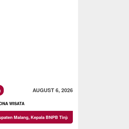
h
AUGUST 6, 2026
ONA WISATA
, Kepala BNPB Tinjau Langsung Lokasi
Proyek Irigasi 