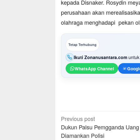
kepada Disnaker. Rosydin meya
perusahaan akan merealisasik
olahraga menghadapi pekan olah
Tetap Terhubung
Ikuti Zonanusantara.com
untuk 
WhatsApp Channel
Googl
Post
Previous post
navigation
Dukun Palsu Pemgganda Uang
Diamankan Polisi