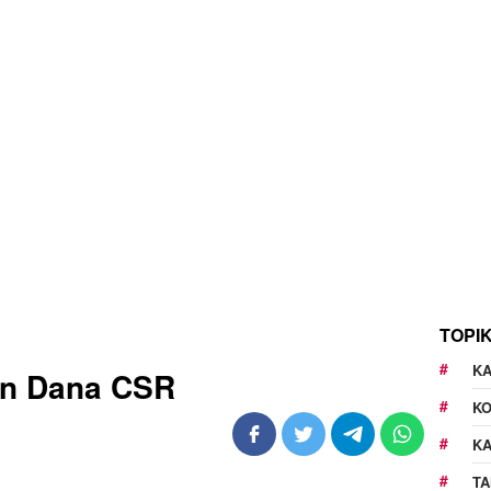
TOPI
KA
an Dana CSR
K
K
TA