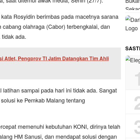
a, saat ditemui awak media, Senin (27/7).
 kata Rosyidin berimbas pada macetnya sarana
h cabang olahraga (Cabor) terbengkalai, dan
 tidak ada.
SAST
i Atlet, Pengprov TI Jatim Datangkan Tim Ahli
l latihan sampai pada hari ini tidak ada. Sangat
a solusi ke Pemkab Malang tentang
rcepat memenuhi kebutuhan KONI, dirinya telah
alang HM Sanusi, dan mendapat solusi dengan