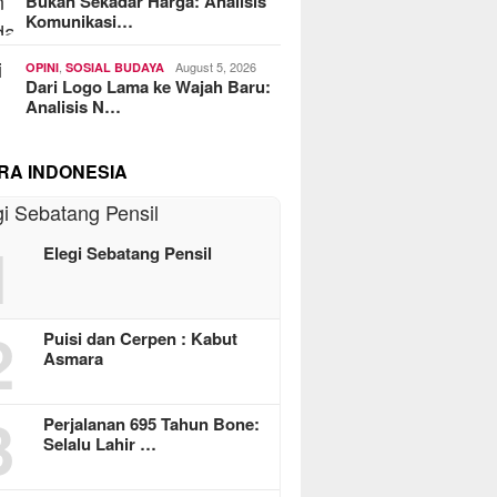
Bukan Sekadar Harga: Analisis
Komunikasi…
,
August 5, 2026
OPINI
SOSIAL BUDAYA
Dari Logo Lama ke Wajah Baru:
Analisis N…
RA INDONESIA
1
Elegi Sebatang Pensil
2
Puisi dan Cerpen : Kabut
Asmara
3
Perjalanan 695 Tahun Bone:
Selalu Lahir …