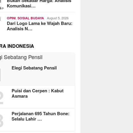
Bukan Sekadar Harga: Analisis
Komunikasi…
,
August 5, 2026
OPINI
SOSIAL BUDAYA
Dari Logo Lama ke Wajah Baru:
Analisis N…
RA INDONESIA
1
Elegi Sebatang Pensil
2
Puisi dan Cerpen : Kabut
Asmara
3
Perjalanan 695 Tahun Bone:
Selalu Lahir …