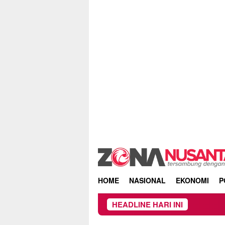
Skip
to
content
HOME
NASIONAL
EKONOMI
P
HEADLINE HARI INI
K