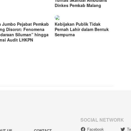
Tuntas Skandal Ambulans
Dinkes Pemkab Malang
a Jumbo Pejabat Pemkab
Kebijakan Publik Tidak
ng Disorot: Fenomena
Pernah Lahir dalam Bentuk
daraan Siluman” hingga
Sempurna
nsi Audit LHKPN
SOCIAL NETWORK
Facebook
Tw
OUT US
CONTACT