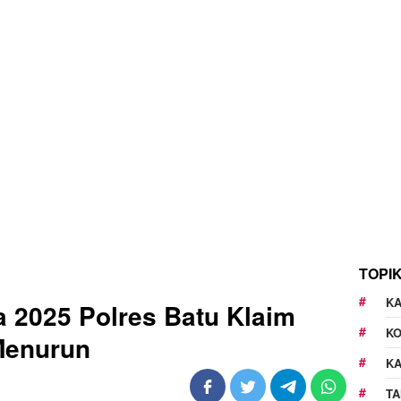
TOPI
KA
a 2025 Polres Batu Klaim
K
Menurun
K
TA