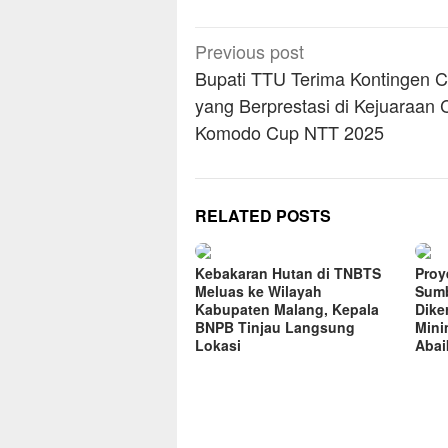
Post
Previous post
navigation
Bupati TTU Terima Kontingen C
yang Berprestasi di Kejuaraan C
Komodo Cup NTT 2025
RELATED POSTS
Kebakaran Hutan di TNBTS
Proye
Meluas ke Wilayah
Sumb
Kabupaten Malang, Kepala
Dike
BNPB Tinjau Langsung
Mini
Lokasi
Abai