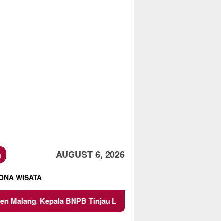
h
AUGUST 6, 2026
ONA WISATA
, Kepala BNPB Tinjau Langsung Lokasi
Proyek Irigasi 