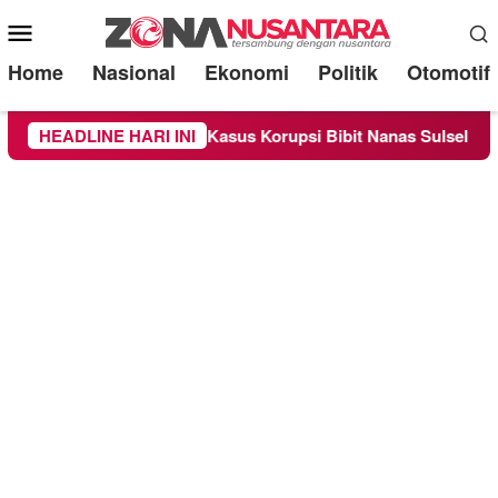
Mobile
Menu
Home
Nasional
Ekonomi
Politik
Otomotif
aksi Kasus Korupsi Bibit Nanas Sulsel Rp 52,4 Miliar
HEADLINE HARI INI
P