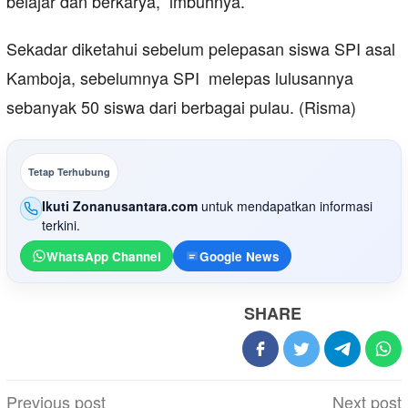
belajar dan berkarya,” imbuhnya.
Sekadar diketahui sebelum pelepasan siswa SPI asal
Kamboja, sebelumnya SPI melepas lulusannya
sebanyak 50 siswa dari berbagai pulau. (Risma)
Tetap Terhubung
Ikuti Zonanusantara.com
untuk mendapatkan informasi
terkini.
WhatsApp Channel
Google News
SHARE
Post
Previous post
Next post