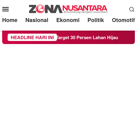
Mobile
Menu
Home
Nasional
Ekonomi
Politik
Otomotif
rda RTH demi Target 30 Persen Lahan Hijau
HEADLINE HARI INI
Beredar S