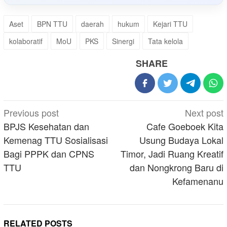
Aset
BPN TTU
daerah
hukum
Kejari TTU
kolaboratif
MoU
PKS
Sinergi
Tata kelola
SHARE
Post
Previous post
Next post
navigation
BPJS Kesehatan dan
Cafe Goeboek Kita
Kemenag TTU Sosialisasi
Usung Budaya Lokal
Bagi PPPK dan CPNS
Timor, Jadi Ruang Kreatif
TTU
dan Nongkrong Baru di
Kefamenanu
RELATED POSTS