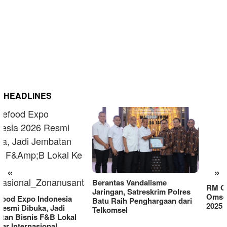
HEADLINES
RM OG Alami Kenaikan
Omset di Porprov IX Jatim
«
»
2025
Berantas Vandalisme
Jaringan, Satreskrim Polres
Batu Raih Penghargaan dari
Telkomsel