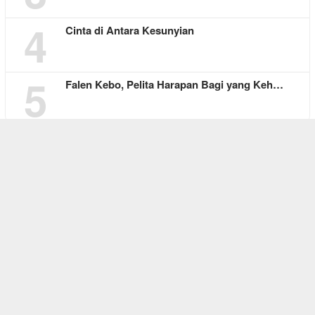
4
Cinta di Antara Kesunyian
5
Falen Kebo, Pelita Harapan Bagi yang Keh…
REDAKSI
ABOUT US
CONTACT
SITEMAP
DISCLAIMER
PRIVACY