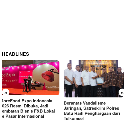
HEADLINES
«
»
Berantas Vandalisme
RM OG Alami Kenaikan
Jaringan, Satreskrim Polres
Omset di Porprov IX Jatim
Batu Raih Penghargaan dari
2025
Telkomsel