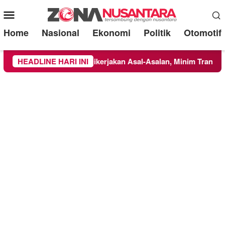
Mobile
Menu
Home
Nasional
Ekonomi
Politik
Otomotif
erpucung Disorot: Dikerjakan Asal-Asalan, Minim Transparansi, 
HEADLINE HARI INI