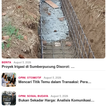
August 5, 2026
BERITA
Proyek Irigasi di Sumberpucung Disorot: …
,
August 5, 2026
OPINI
OTOMOTIF
Mencari Titik Temu dalam Transaksi: Pera…
,
August 5, 2026
OPINI
SOSIAL BUDAYA
Bukan Sekadar Harga: Analisis Komunikasi…