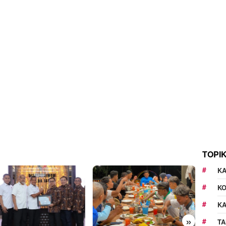
TOPI
KA
K
K
»
TA