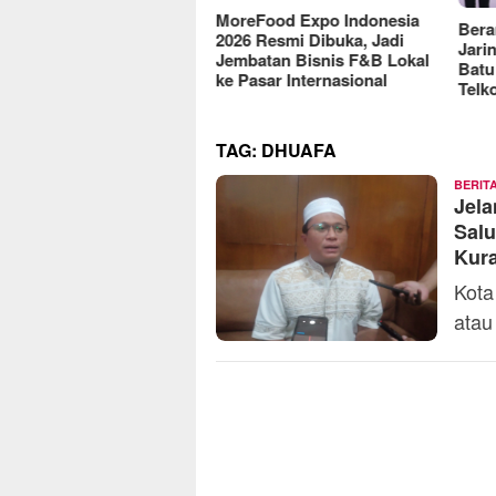
Koperasi Jasa Widyani
MoreFood Expo Indonesia
Beran
htera Institut Perbanas,
2026 Resmi Dibuka, Jadi
Jarin
enkop Dorong Jadi Role
Jembatan Bisnis F&B Lokal
Batu 
el Koperasi Kampus
ke Pasar Internasional
Telko
TAG:
DHUAFA
BERIT
Jela
Salu
Kur
Kota
atau