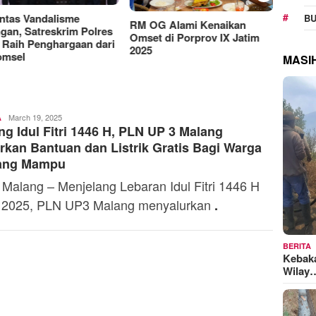
Manjak
tas Vandalisme
BU
Indosat
RM OG Alami Kenaikan
gan, Satreskrim Polres
Platin
Omset di Porprov IX Jatim
Raih Penghargaan dari
AI dala
2025
msel
MASI
Toski
March 19, 2025
A
ng Idul Fitri 1446 H, PLN UP 3 Malang
Dermaleksana
rkan Bantuan dan Listrik Gratis Bagi Warga
ang Mampu
 Malang – Menjelang Lebaran Idul Fitri 1446 H
 2025, PLN UP3 Malang menyalurkan
.
BERITA
Kebak
Wilay