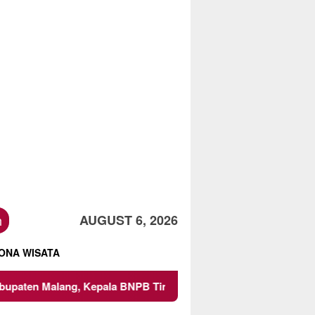
h
AUGUST 6, 2026
ONA WISATA
alang, Kepala BNPB Tinjau Langsung Lokasi
Proyek Iri