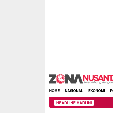
Skip
to
content
HOME
NASIONAL
EKONOMI
P
HEADLINE HARI INI